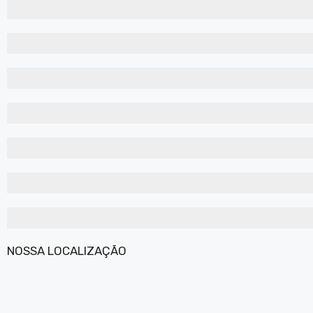
ROSA
ROXO
AZUL
VERMELHO
LARANJA
AMARELO
VERDE
NOSSA LOCALIZAÇÃO